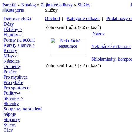
Parcifal
»
Katalog
»
Zajímavé odkazy
»
Služby
Kategorie
Služby
Obchod
|
Kategorie odkazů
|
Přidat nový 
Dárkové zboží
Dózy
Zobrazení
1
až
2
(z
2
odkazů)
Džbány->
Název
Figurky->
Formy na pečení
Karafy a lahve->
Nekuřácké restaurace
Košíky
Mísy->
Sklolamináty, kompoz
Nástolce
Zobrazení
1
až
2
(z
2
odkazů)
Odměrky
Pekáče
Pro myslivce
Pro rybáře
Pro sportovce
Půllitry->
Sklenice->
Sklenky
Soupravy na studené
nápoje
Stojánky
Svícny
Tácy