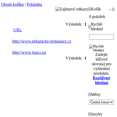
|
Obsah košíku
|
Pokladna
Košík
0 položek
Výsledek:
1
Rychlé
hledání
URL
http://www.nekuracke-restaurace.cz
http://www.jisacz.eu
Zadejte
Výsledek:
1
klíčové
slovo(a) pro
vyhledání
produktu.
Rozšířené
hledání
Měny
Jazyky