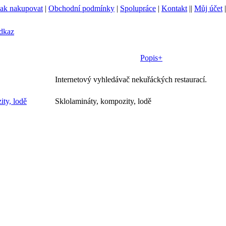
Jak nakupovat
|
Obchodní podmínky
|
Spolupráce
|
Kontakt
||
Můj účet
odkaz
Popis+
Internetový vyhledávač nekuřáckých restaurací.
ity, lodě
Sklolamináty, kompozity, lodě