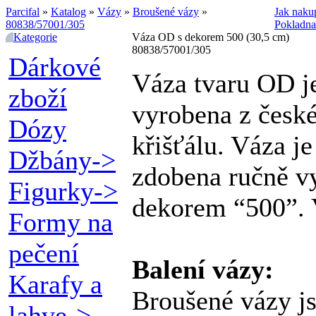
Parcifal
»
Katalog
»
Vázy
»
Broušené vázy
»
Jak naku
80838/57001/305
Pokladna
Kategorie
Váza OD s dekorem 500 (30,5 cm)
80838/57001/305
Dárkové
Váza tvaru OD j
zboží
vyrobena z česk
Dózy
křišťálu. Váza je
Džbány->
zdobena ručně 
Figurky->
dekorem “500”. 
Formy na
pečení
Balení vázy:
Karafy a
Broušené vázy j
lahve->