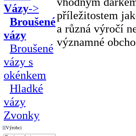
vhodným dárkem
Vázy
->
příležitostem ja
Broušené
a různá výročí n
vázy
významné obchod
Broušené
vázy s
okénkem
Hladké
vázy
Zvonky
Výrobci