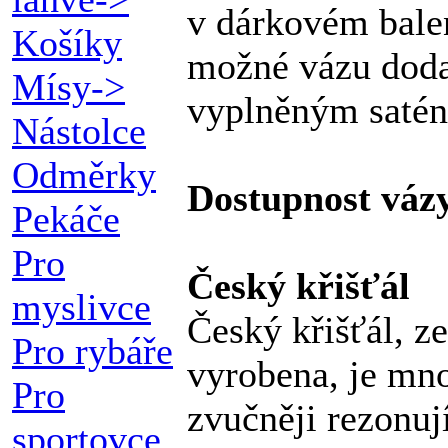
v dárkovém balen
Košíky
možné vázu doda
Mísy->
vyplněným saté
Nástolce
Odměrky
Dostupnost váz
Pekáče
Pro
Český křišťál
myslivce
Český křišťál, ze
Pro rybáře
vyrobena, je mno
Pro
zvučněji rezonují
sportovce