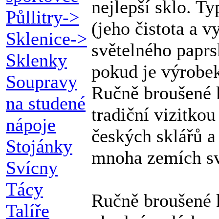
nejlepší sklo. Ty
Půllitry->
(jeho čistota a 
Sklenice->
světelného paprs
Sklenky
pokud je výrobe
Soupravy
Ručně broušené k
na studené
tradiční vizitko
nápoje
českých sklářů 
Stojánky
mnoha zemích sv
Svícny
Tácy
Ručně broušené k
Talíře